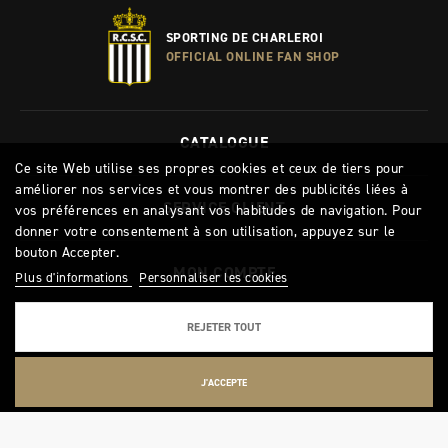
SPORTING DE CHARLEROI
OFFICIAL ONLINE FAN SHOP
CATALOGUE
Ce site Web utilise ses propres cookies et ceux de tiers pour
améliorer nos services et vous montrer des publicités liées à
SERVICE CLIENT
vos préférences en analysant vos habitudes de navigation. Pour
donner votre consentement à son utilisation, appuyez sur le
bouton Accepter.
MON COMPTE
Plus d'informations
Personnaliser les cookies
REJETER TOUT
J'ACCEPTE
© 2021 - Sporting de Charleroi - TVA : 0472 519 068